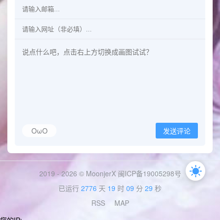
OωO
发送评论
2019 - 2026 © MoonjerX
闽ICP备19005298号
已运行
2776
天
19
时
09
分
30
秒
RSS
MAP