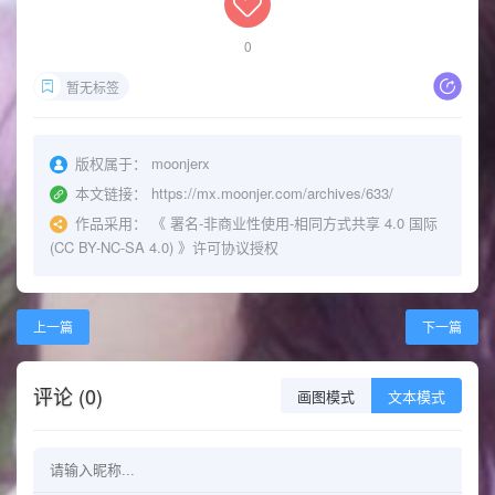
0
暂无标签
版权属于：
moonjerx
本文链接：
https://mx.moonjer.com/archives/633/
作品采用：
《
署名-非商业性使用-相同方式共享 4.0 国际
(CC BY-NC-SA 4.0)
》许可协议授权
上一篇
下一篇
评论 (0)
画图模式
文本模式