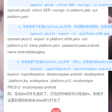
openssl pkcs8 -inform DER -nocrypt -in platform.pk8 -out
platform.pem
     2，在本目录下生成platform.p12文件，并设置别名和密码，这里设
openssl pkcs12 -export -in platform.x509.pem -out
platform.p12 -inkey platform.pem -password pass:android -
name androiddebugkey
    3，在本目录下生成platform.jks文件 （同上，红色部分的androi
keytool -importkeystore -deststorepass android -destkeystore
./platform.jks -srckeystore ./platform.p12 -srcstoretype
PKCS12 -srcstorepass android
四，至此jks文件生成好了，打包的时候就可以用该jks，和刚才
设置的密码和别名alias进行打包了