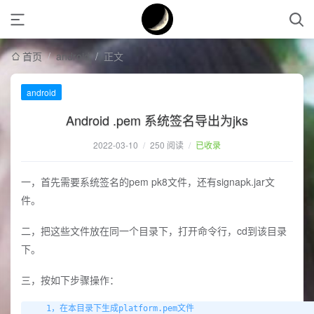
首页
/
android
/
正文
android
Android .pem 系统签名导出为jks
2022-03-10
/
250 阅读
/
已收录
一，首先需要系统签名的pem pk8文件，还有signapk.jar文
件。
二，把这些文件放在同一个目录下，打开命令行，cd到该目录
下。
三，按如下步骤操作：
    1，在本目录下生成platform.pem文件
