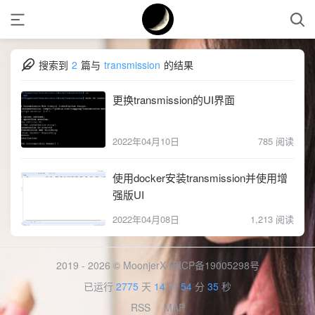
搜索到
2
篇与
transmission
的结果
更换transmission的UI界面
2022年04月10日
785 阅读
使用docker安装transmission并使用增
强版UI
2022年04月08日
1,213 阅读
2019 - 2026 © MoonjerX
闽ICP备19005298号
已运行
2775
天
14
时
54
分
35
秒
RSS
MAP