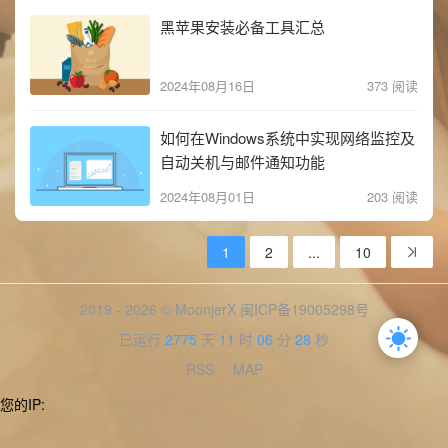
黑苹果安装必备工具汇总
2024年08月16日
373 阅读
如何在Windows系统中实现网络监控及
自动关机与邮件通知功能
2024年08月01日
203 阅读
1
2
...
10
2019 - 2026 © MoonjerX
闽ICP备19005298号
已运行
2775
天
11
时
06
分
28
秒
RSS
MAP
您的IP: