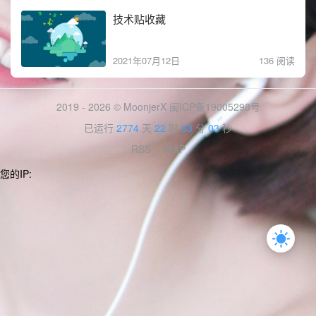
技术贴收藏
2021年07月12日
136 阅读
2019 - 2026 © MoonjerX
闽ICP备19005298号
已运行
2774
天
22
时
03
分
03
秒
RSS
MAP
您的IP: