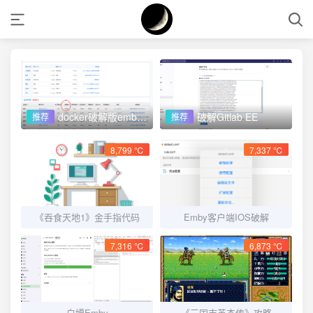
docker破解版embyserver
破解Gitlab EE
推荐
推荐
8,799 ℃
7,337 ℃
《吞食天地1》金手指代码
Emby客户端IOS破解
7,316 ℃
6,873 ℃
白嫖Emby
《三国志英杰传》攻略